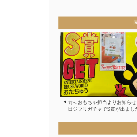
おもちゃ担当よりお知らせ
前へ
日ジブリガチャでS賞が出まし