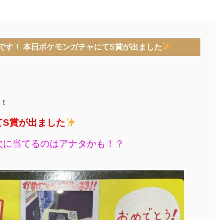
です！ 本日ポケモンガチャにてS賞が出ました
！
てS賞が出ました
次に当てるのはアナタかも！？