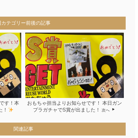
同カテゴリー前後の記事
です！本
おもちゃ担当よりお知らせです！ 本日ガン
た！
プラガチャでS賞が出ました！
次へ
関連記事