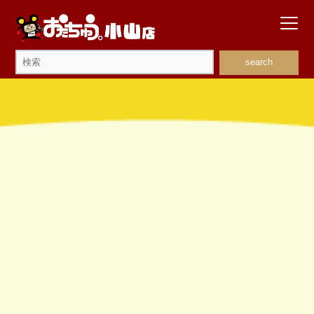
search