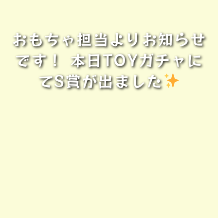
おもちゃ担当よりお知らせ
です！ 本日TOYガチャに
てS賞が出ました