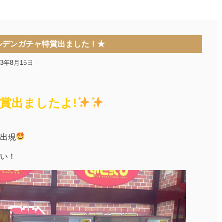
ルデンガチャ特賞出ました！★
23年8月15日
賞出ましたよ!
出現
い！