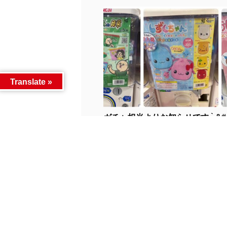
Translate »
ガチャ担当よりお知らせです- ̗̀ &#..