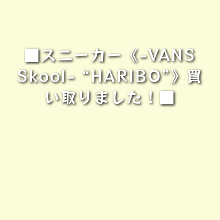
■スニーカー《-VANS
Skool- “HARIBO”》買
い取りました！■