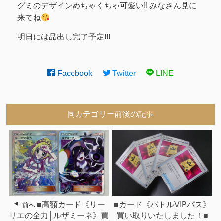
グミのデザインめちゃくちゃ可愛い!! みなさん見に
来てね
明日には品出し完了予定!!!
Facebook
Twitter
LINE
同カテゴリー前後の記事
■高額カード《リー
■カード《バトルVIPパス》
前へ
リエの全力│ルザミーネ》買
買い取りいたしました！■