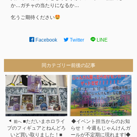
か…ガチャの当たりになるか…
乞うご期待ください
Facebook
Twitter
LINE
同カテゴリー前後の記事
■ただいまホロライ
◆イベント担当からのお知
前へ
ブのフィギュアとねんどろ
らせ！ 今週もじゃんけんガ
いど買い取りました！■
ールが不定期に現れます!◆