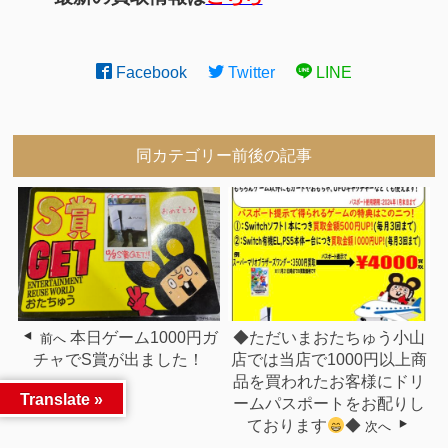
Facebook
Twitter
LINE
同カテゴリー前後の記事
本日ゲーム1000円ガ
◆ただいまおたちゅう小山
前へ
チャでS賞が出ました！
店では当店で1000円以上商
品を買われたお客様にドリ
Translate »
ームパスポートをお配りし
ております
◆
次へ