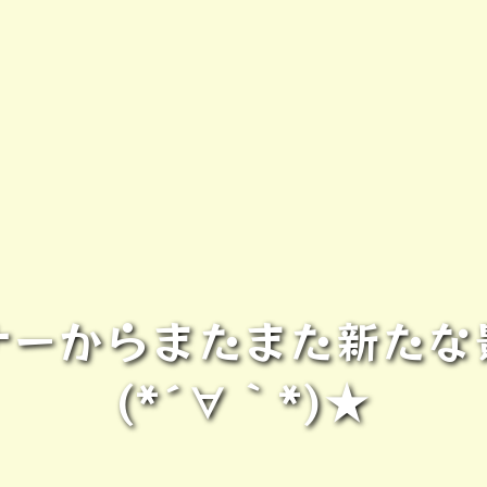
ナーからまたまた新たな
(*´∀｀*)★