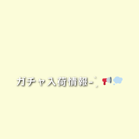
ガチャ入荷情報- ̗̀