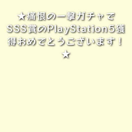
★痛恨の一撃ガチャで
SSS賞のPlayStation5獲
得おめでとうございます！
★