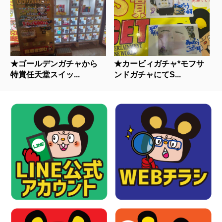
★ゴールデンガチャから
★カービィガチャ*モフサ
特賞任天堂スイッ...
ンドガチャにてS...