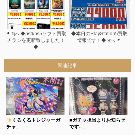
◆ps4/ps5ソフト買取
◆本日のPlayStation5買取
前へ
チラシを更新致しました！
情報です！◆
次へ
◆
関連記事
くるくるトレジャーガ
■ガチャ担当よりお知らせ
チャ...
です- ...