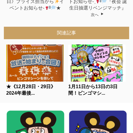
日》プライズ担当から
イ
トお知らせ- ̗̀
『夜会 誕
ベントお知らせ-
★
生日抽選リベンジマッチ』
次へ
関連記事
★《12月28日・29日》
1月11日から13日の3日
2024年最後...
間！ビンゴマシ...