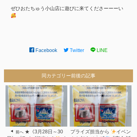
ぜひおたちゅう小山店に遊びに来てくださーーーい
Facebook
Twitter
LINE
同カテゴリー前後の記事
★《3月28日～30
プライズ担当から
イベン
前へ