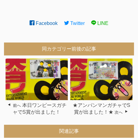
Facebook
Twitter
LINE
同カテゴリー前後の記事
本日ワンピースガチ
★アンパンマンガチャでS
前へ
ャでS賞が出ました！
賞が出ました！★
次へ
関連記事